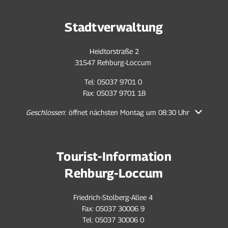
Stadtverwaltung
Heidtorstraße 2
31547 Rehburg-Loccum
Tel: 05037 9701 0
Fax: 05037 9701 18
Klicken, um weitere Öffnungs- oder Schließzeiten auszublenden
Geschlossen:
öffnet nächsten Montag um 08:30 Uhr
Tourist-Information
Rehburg-Loccum
Friedrich-Stolberg-Allee 4
Fax: 05037 30006 9
Tel: 05037 30006 0