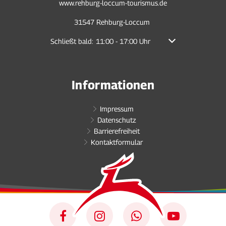
www.rehburg-loccum-tourismus.de
31547 Rehburg-Loccum
Klicken, um weitere Öffnungs- oder Schließzeiten auszu
Schließt bald:
11:00
-
17:00
Uhr
Von 11:00 bis 17:00
Informationen
Impressum
Datenschutz
Barrierefreiheit
Kontaktformular