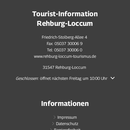
Tourist-Information
Rehburg-Loccum
Friedrich-Stolberg-Allee 4
Fax: 05037 30006 9
Tel: 05037 30006 0
www.rehburg-loccum-tourismus.de
31547 Rehburg-Loccum
Klicken, um weitere Öffnungs- oder Schließzeiten auszublenden
Geschlossen:
öffnet nächsten Freitag um 10:00 Uhr
Informationen
Impressum
Datenschutz
Barrierefreiheit