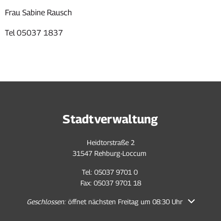
Frau Sabine Rausch
Tel 05037 1837
Stadtverwaltung
Heidtorstraße 2
31547 Rehburg-Loccum
Tel: 05037 9701 0
Fax: 05037 9701 18
Klicken, um weitere Öffnungs- oder Schließzeiten auszublenden
Geschlossen:
öffnet nächsten Freitag um 08:30 Uhr