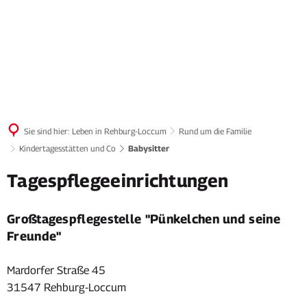
Sie sind hier:
Leben in Rehburg-Loccum
Rund um die Familie
Kindertagesstätten und Co
Babysitter
Babysitter
Tagespflegeeinrichtungen
Großtagespflegestelle "Pünkelchen und seine
Freunde"
Mardorfer Straße 45
31547 Rehburg-Loccum