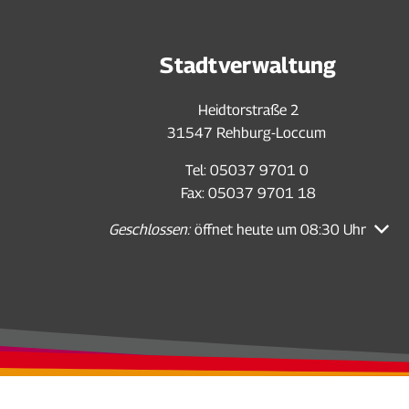
Stadtverwaltung
Heidtorstraße 2
31547 Rehburg-Loccum
Tel: 05037 9701 0
Fax: 05037 9701 18
Klicken, um weitere Öffnungs- oder Schließzei
Geschlossen:
öffnet heute um 08:30 Uhr