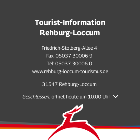
Tourist-Information
Rehburg-Loccum
Friedrich-Stolberg-Allee 4
Fax: 05037 30006 9
Tel: 05037 30006 0
www.rehburg-loccum-tourismus.de
ten auszublenden
31547 Rehburg-Loccum
Klicken, um weitere Öffnungs- oder Schließzeiten aus
Geschlossen:
öffnet heute um 10:00 Uhr