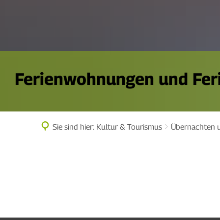
Ferienwohnungen und Fer
Sie sind hier:
Kultur & Tourismus
Übernachten 
Ferienwohnungen
und
Ferienhäuser