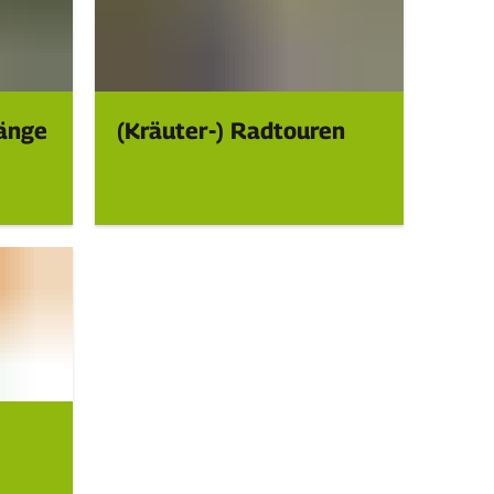
gänge
(Kräuter-) Radtouren