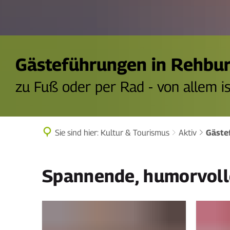
Gästeführungen in Rehbu
zu Fuß oder per Rad - von allem is
Sie sind hier:
Kultur & Tourismus
Aktiv
Gäste
Gästeführungen
Spannende, humorvolle
zu
Fuß