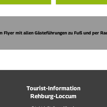
um Flyer mit allen Gästeführungen zu Fuß und per Ra
Tourist-Information
Rehburg-Loccum