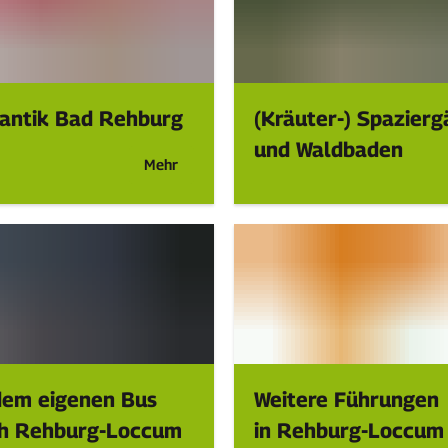
ntik Bad Rehburg
(Kräuter-) Spazier
und Waldbaden
Mehr
dem eigenen Bus
Weitere Führungen
h Rehburg-Loccum
in Rehburg-Loccum