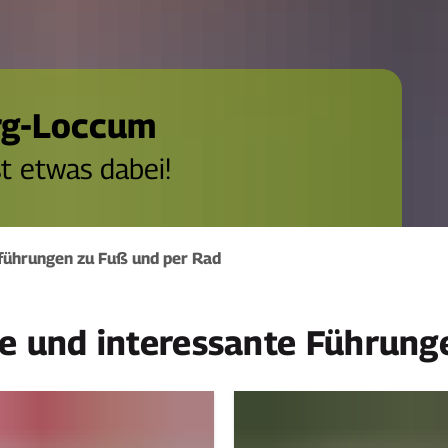
rg-Loccum
t etwas dabei!
führungen zu Fuß und per Rad
 und interessante Führunge