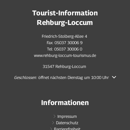
Tourist-Information
Rehburg-Loccum
Friedrich-Stolberg-Allee 4
Fax: 05037 30006 9
Tel: 05037 30006 0
www.rehburg-loccum-tourismus.de
31547 Rehburg-Loccum
Klicken, um weitere Öffnungs- oder Schließzeiten auszublenden
Geschlossen:
öffnet nächsten Dienstag um 10:00 Uhr
Informationen
Impressum
Datenschutz
Barrierefreiheit