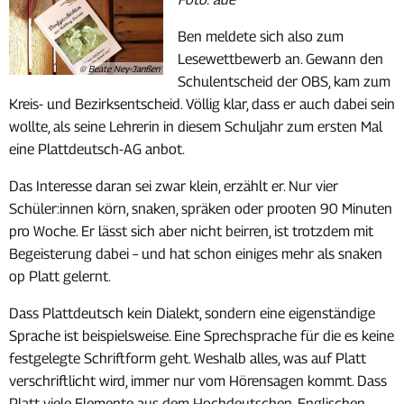
Ben meldete sich also zum
Lesewettbewerb an. Gewann den
© Beate Ney-Janßen
Schulentscheid der OBS, kam zum
Kreis- und Bezirksentscheid. Völlig klar, dass er auch dabei sein
wollte, als seine Lehrerin in diesem Schuljahr zum ersten Mal
eine Plattdeutsch-AG anbot.
Das Interesse daran sei zwar klein, erzählt er. Nur vier
Schüler:innen körn, snaken, spräken oder prooten 90 Minuten
pro Woche. Er lässt sich aber nicht beirren, ist trotzdem mit
Begeisterung dabei – und hat schon einiges mehr als snaken
op Platt gelernt.
Dass Plattdeutsch kein Dialekt, sondern eine eigenständige
Sprache ist beispielsweise. Eine Sprechsprache für die es keine
festgelegte Schriftform geht. Weshalb alles, was auf Platt
verschriftlicht wird, immer nur vom Hörensagen kommt. Dass
Platt viele Elemente aus dem Hochdeutschen, Englischen,