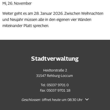
Mi, 26. November
Weiter geht es am 28. Januar 2026. Zwischen Weihnachten
und Neujahr müssen alle in den eigenen vier Wänden
miteinander Platt sprechen.
Stadtverwaltung
Heidtorstraße 2
31547 Rehburg-Loccum
Tel: 05037 9701 0
Fax: 05037 9701 18
Klicken, um weitere Öffnungs- oder Schließzeiten auszubl
Geschlossen:
öffnet heute um 08:30 Uhr