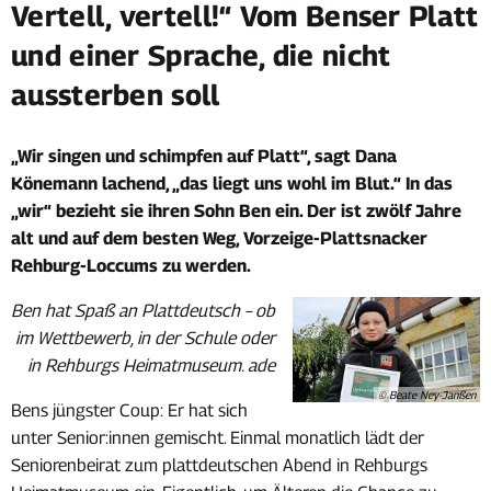
„Vertell,
Vertell, vertell!“ Vom Benser Platt
vertell!“
und einer Sprache, die nicht
Vom
aussterben soll
Benser
„Wir singen und schimpfen auf Platt“, sagt Dana
Platt
Könemann lachend, „das liegt uns wohl im Blut.“ In das
und
„wir“ bezieht sie ihren Sohn Ben ein. Der ist zwölf Jahre
alt und auf dem besten Weg, Vorzeige-Plattsnacker
einer
Rehburg-Loccums zu werden.
Sprache,
Ben hat Spaß an Plattdeutsch – ob
die
im Wettbewerb, in der Schule oder
nicht
in Rehburgs Heimatmuseum. ade
© Beate Ney-Janßen
aussterben
Bens jüngster Coup: Er hat sich
unter Senior:innen gemischt. Einmal monatlich lädt der
soll
Seniorenbeirat zum plattdeutschen Abend in Rehburgs