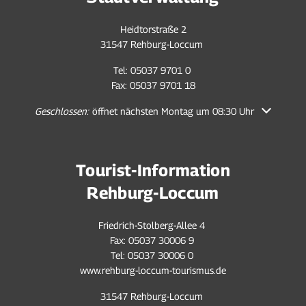
Heidtorstraße 2
31547 Rehburg-Loccum
Tel: 05037 9701 0
Fax: 05037 9701 18
Klicken, um weitere Öffnungs- oder Schließzeiten auszublenden
Geschlossen:
öffnet nächsten Montag um 08:30 Uhr
Tourist-Information
Rehburg-Loccum
Friedrich-Stolberg-Allee 4
Fax: 05037 30006 9
Tel: 05037 30006 0
www.rehburg-loccum-tourismus.de
31547 Rehburg-Loccum