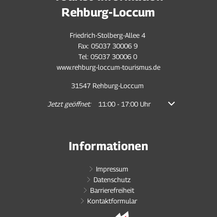
Rehburg-Loccum
Friedrich-Stolberg-Allee 4
Fax: 05037 30006 9
Tel: 05037 30006 0
www.rehburg-loccum-tourismus.de
31547 Rehburg-Loccum
Klicken, um weitere Öffnungs- oder Schließzeiten auszub
Jetzt geöffnet:
11:00
-
17:00
Uhr
Von 11:00 bis 17:
Informationen
Impressum
Datenschutz
Barrierefreiheit
Kontaktformular