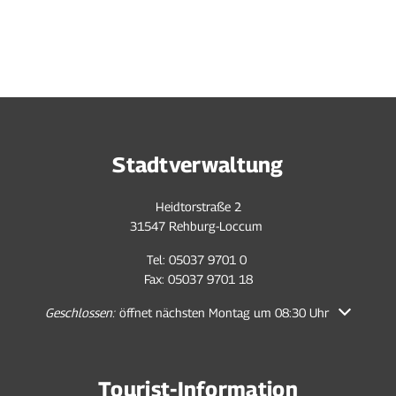
Stadtverwaltung
Heidtorstraße 2
31547 Rehburg-Loccum
Tel: 05037 9701 0
Fax: 05037 9701 18
Klicken, um weitere Öffnungs- oder Schließzeiten auszublenden
Geschlossen:
öffnet nächsten Montag um 08:30 Uhr
Tourist-Information