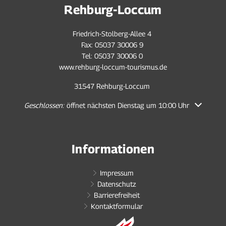
Rehburg-Loccum
Friedrich-Stolberg-Allee 4
Fax: 05037 30006 9
Tel: 05037 30006 0
www.rehburg-loccum-tourismus.de
31547 Rehburg-Loccum
Klicken, um weitere Öffnungs- oder Schließzeiten auszublenden
Geschlossen:
öffnet nächsten Dienstag um 10:00 Uhr
Informationen
Impressum
Datenschutz
Barrierefreiheit
Kontaktformular