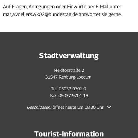
Auf Fragen, Anregungen oder Einwürfe per E-Mail unter
marja.voellers.wk02@bundestag.de antwortet sie gerne.
Stadtverwaltung
Heidtorstraße 2
31547 Rehburg-Loccum
Tel: 05037 9701 0
Fax: 05037 9701 18
Klicken, um weitere Öffnungs- oder Schließzeiten auszubl
Geschlossen:
öffnet heute um 08:30 Uhr
Tourist-Information