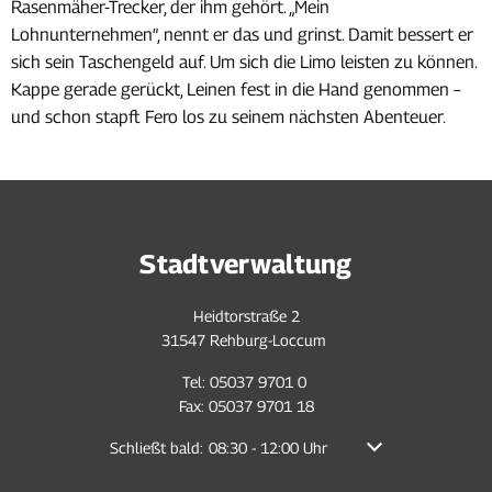
Rasenmäher-Trecker, der ihm gehört. „Mein
Lohnunternehmen“, nennt er das und grinst. Damit bessert er
sich sein Taschengeld auf. Um sich die Limo leisten zu können.
Kappe gerade gerückt, Leinen fest in die Hand genommen –
und schon stapft Fero los zu seinem nächsten Abenteuer.
Stadtverwaltung
Heidtorstraße 2
31547 Rehburg-Loccum
Tel: 05037 9701 0
Fax: 05037 9701 18
Klicken, um weitere Öffnungs- oder Schließzeiten auszu
Schließt bald:
08:30
-
12:00
Uhr
Von 08:30 bis 12:00