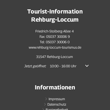
Tourist-Information
Rehburg-Loccum
Friedrich-Stolberg-Allee 4
Fax: 05037 30006 9
Tel: 05037 30006 0
www.rehburg-loccum-tourismus.de
31547 Rehburg-Loccum
Klicken, um weitere Öffnungs- oder Schließzeiten auszub
Jetzt geöffnet:
10:00
-
16:00
Uhr
Von 10:00 bis 16:
Informationen
Impressum
Datenschutz
Barrierefreiheit