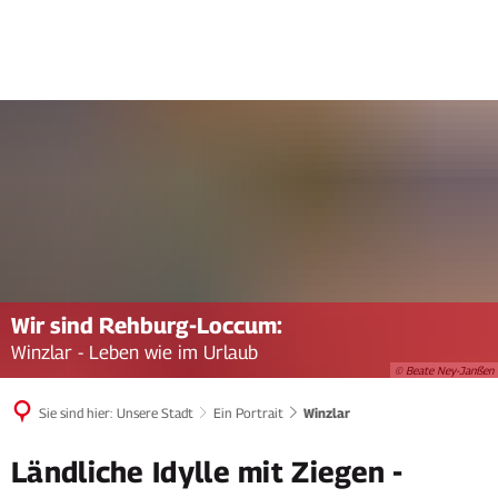
Wir sind Rehburg-Loccum:
Winzlar - Leben wie im Urlaub
© Beate Ney-Janßen
Sie sind hier:
Unsere Stadt
Ein Portrait
Winzlar
Winzlar
Ländliche Idylle mit Ziegen -