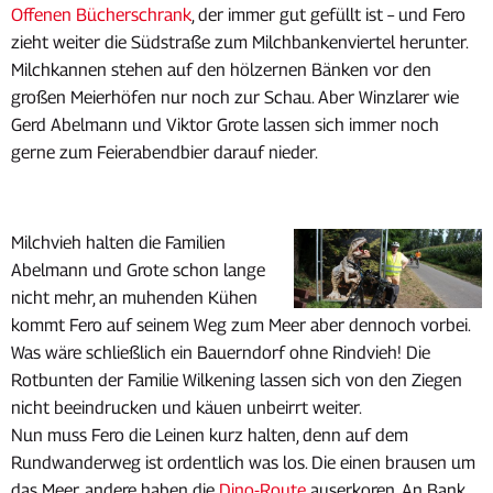
Offenen Bücherschrank
, der immer gut gefüllt ist – und Fero
zieht weiter die Südstraße zum Milchbankenviertel herunter.
Milchkannen stehen auf den hölzernen Bänken vor den
großen Meierhöfen nur noch zur Schau. Aber Winzlarer wie
Gerd Abelmann und Viktor Grote lassen sich immer noch
gerne zum Feierabendbier darauf nieder.
Milchvieh halten die Familien
Abelmann und Grote schon lange
nicht mehr, an muhenden Kühen
kommt Fero auf seinem Weg zum Meer aber dennoch vorbei.
Was wäre schließlich ein Bauerndorf ohne Rindvieh! Die
Rotbunten der Familie Wilkening lassen sich von den Ziegen
nicht beeindrucken und käuen unbeirrt weiter.
Nun muss Fero die Leinen kurz halten, denn auf dem
Rundwanderweg ist ordentlich was los. Die einen brausen um
das Meer, andere haben die
Dino-Route
auserkoren. An Bank