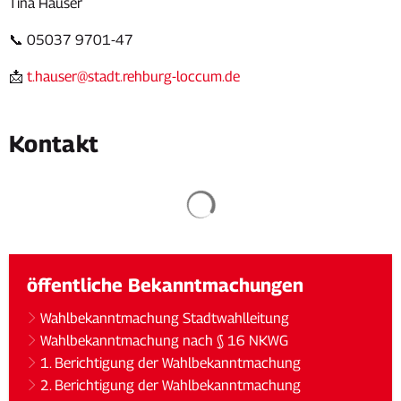
Tina Hauser
📞 05037 9701-47
📩
t.hauser@stadt.rehburg-loccum.de
Kontakt
Suchergebnisse werden gela
öffentliche Bekanntmachungen
Wahlbekanntmachung Stadtwahlleitung
Wahlbekanntmachung nach § 16 NKWG
1. Berichtigung der Wahlbekanntmachung
2. Berichtigung der Wahlbekanntmachung