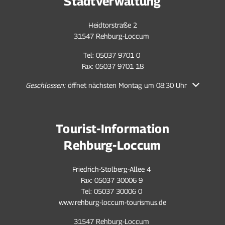
Stadtverwaltung
Heidtorstraße 2
31547 Rehburg-Loccum
Tel: 05037 9701 0
Fax: 05037 9701 18
Klicken, um weitere Öffnungs- oder Schließzeiten auszublenden
Geschlossen:
öffnet nächsten Montag um 08:30 Uhr
Tourist-Information
Rehburg-Loccum
Friedrich-Stolberg-Allee 4
Fax: 05037 30006 9
Tel: 05037 30006 0
www.rehburg-loccum-tourismus.de
31547 Rehburg-Loccum